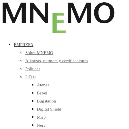
EMPRESA
Sobre MNEMO
Alianzas, partners y certificaciones
Políticas
I+D+i
Atenea
Babel
Bugstation
Digital Shield
Misp
Nerv