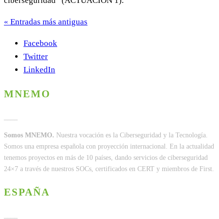
ciberseguridad” (ACTUACIÓN 1).
« Entradas más antiguas
Facebook
Twitter
LinkedIn
MNEMO
____
Somos MNEMO.
Nuestra vocación es la Ciberseguridad y la Tecnología.
Somos una empresa española con proyección internacional. En la actualidad
tenemos proyectos en más de 10 países, dando servicios de ciberseguridad
24×7 a través de nuestros SOCs, certificados en CERT y miembros de First.
ESPAÑA
____