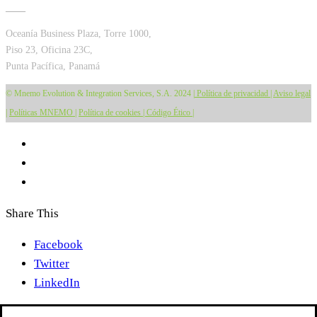
____
Oceanía Business Plaza, Torre 1000,
Piso 23, Oficina 23C,
Punta Pacífica, Panamá
© Mnemo Evolution & Integration Services, S.A. 2024 |
Política de privacidad
|
Aviso legal
|
Políticas MNEMO
|
Política de cookies |
Código Ético |
Share This
Facebook
Twitter
LinkedIn